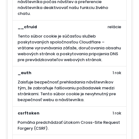
návštevníka počas návštev a preferencie
návštevníka deaktivovať našu funkciu živého
chatu.
__cfruid
relácie
Tento súbor cookie je súčasťou služieb
poskytovaných spoločnosťou Cloudflare –
vrátane vyrovnávania záťaže, doručovania obsahu
webových stránok a poskytovania pripojenia DNS
pre prevádzkovateľov webových stránok.
_auth
1 rok
Zaisťuje bezpečnosť prehliadania návštevníkov
tým, že zabraňuje falšovaniu požiadaviek medzi
stránkami. Tento súbor cookie je nevyhnutný pre
bezpečnosť webu a návštevníka.
csrftoken
1 rok
Pomáha predchádzať útokom Cross-Site Request
Forgery (CSRF).