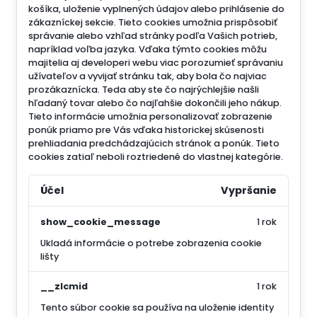
košíka, uloženie vyplnených údajov alebo prihlásenie do
zákazníckej sekcie.
Tieto cookies umožnia prispôsobiť
správanie alebo vzhľad stránky podľa Vašich potrieb,
napríklad voľba jazyka.
Vďaka týmto cookies môžu
majitelia aj developeri webu viac porozumieť správaniu
užívateľov a vyvijať stránku tak, aby bola čo najviac
prozákaznícka. Teda aby ste čo najrýchlejšie našli
hľadaný tovar alebo čo najľahšie dokončili jeho nákup.
Tieto informácie umožnia personalizovať zobrazenie
ponúk priamo pre Vás vďaka historickej skúsenosti
prehliadania predchádzajúcich stránok a ponúk.
Tieto
cookies zatiaľ neboli roztriedené do vlastnej kategórie.
Účel
Vypršanie
show_cookie_message
1 rok
Ukladá informácie o potrebe zobrazenia cookie
lišty
__zlcmid
1 rok
Tento súbor cookie sa používa na uloženie identity