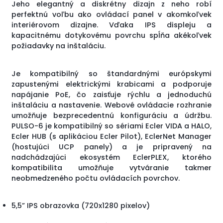
Jeho elegantný a diskrétny dizajn z neho robí
perfektnú voľbu ako ovládací panel v akomkoľvek
interiérovom dizajne. Vďaka IPS displeju a
kapacitnému dotykovému povrchu spĺňa akékoľvek
požiadavky na inštaláciu.
Je kompatibilný so štandardnými európskymi
zapustenými elektrickými krabicami a podporuje
napájanie PoE, čo zaisťuje rýchlu a jednoduchú
inštaláciu a nastavenie. Webové ovládacie rozhranie
umožňuje bezprecedentnú konfiguráciu a údržbu.
PULSO-6 je kompatibilný so sériami Ecler VIDA a HALO,
Ecler HUB (s aplikáciou Ecler Pilot), EclerNet Manager
(hostujúci UCP panely) a je pripravený na
nadchádzajúci ekosystém EclerPLEX, ktorého
kompatibilita umožňuje vytváranie takmer
neobmedzeného počtu ovládacích povrchov.
5,5” IPS obrazovka (720x1280 pixelov)