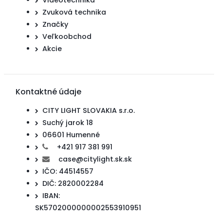
Videotechnika
Zvuková technika
Značky
Veľkoobchod
Akcie
Kontaktné údaje
CITY LIGHT SLOVAKIA s.r.o.
Suchý jarok 18
06601 Humenné
+421 917 381 991
case@citylight.sk.sk
IČO: 44514557
DIČ: 2820002284
IBAN:
SK5702000000002553910951