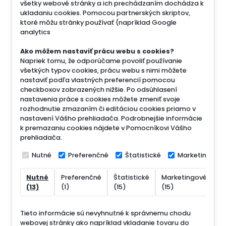
všetky webové stránky a ich prechádzaním dochádza k
ukladaniu cookies. Pomocou partnerských skriptov,
ktoré môžu stránky používať (napríklad Google
analytics
Ako môžem nastaviť prácu webu s cookies?
Napriek tomu, že odporúčame povoliť používanie
všetkých typov cookies, prácu webu s nimi môžete
nastaviť podľa vlastných preferencií pomocou
checkboxov zobrazených nižšie. Po odsúhlasení
nastavenia práce s cookies môžete zmeniť svoje
rozhodnutie zmazaním či editáciou cookies priamo v
nastavení Vášho prehliadača. Podrobnejšie informácie
k premazaniu cookies nájdete v Pomocníkovi Vášho
prehliadača.
Nutné
Preferenčné
Štatistické
Marketingové
Nutné
Preferenčné
Štatistické
Marketingové
N
(13)
(1)
(15)
(15)
(
Tieto informácie sú nevyhnutné k správnemu chodu
webovej stránky ako napríklad vkladanie tovaru do