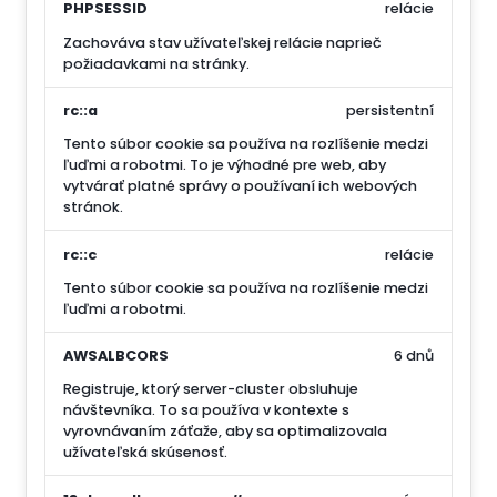
PHPSESSID
relácie
Zachováva stav užívateľskej relácie naprieč
požiadavkami na stránky.
rc::a
persistentní
Tento súbor cookie sa používa na rozlíšenie medzi
ľuďmi a robotmi. To je výhodné pre web, aby
vytvárať platné správy o používaní ich webových
stránok.
rc::c
relácie
Tento súbor cookie sa používa na rozlíšenie medzi
ľuďmi a robotmi.
AWSALBCORS
6 dnů
Registruje, ktorý server-cluster obsluhuje
návštevníka. To sa používa v kontexte s
vyrovnávaním záťaže, aby sa optimalizovala
užívateľská skúsenosť.