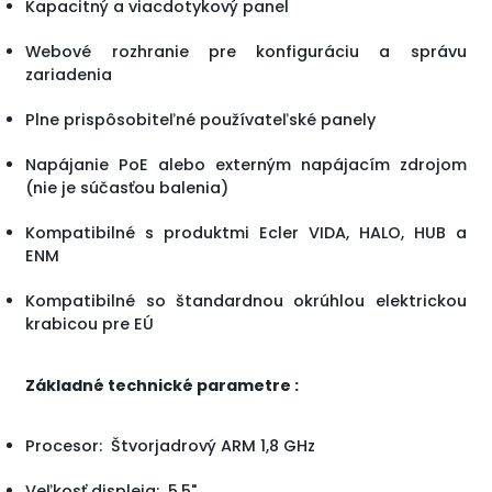
Kapacitný a viacdotykový panel
Webové rozhranie pre konfiguráciu a správu
zariadenia
Plne prispôsobiteľné používateľské panely
Napájanie PoE alebo externým napájacím zdrojom
(nie je súčasťou balenia)
Kompatibilné s produktmi Ecler VIDA, HALO, HUB a
ENM
Kompatibilné so štandardnou okrúhlou elektrickou
krabicou pre EÚ
Základné technické parametre :
Procesor: Štvorjadrový ARM 1,8 GHz
Veľkosť displeja: 5,5"