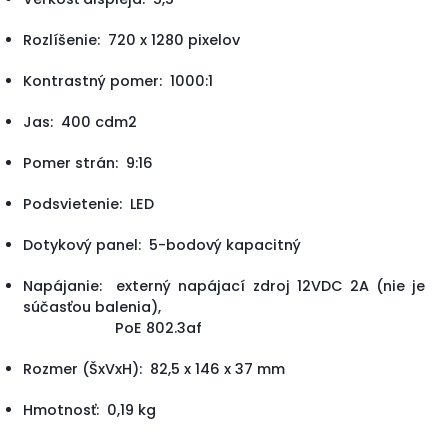
Rozlíšenie: 720 x 1280 pixelov
Kontrastný pomer: 1000:1
Jas: 400 cdm2
Pomer strán: 9:16
Podsvietenie: LED
Dotykový panel: 5-bodový kapacitný
Napájanie: externý napájací zdroj 12VDC 2A (nie je
súčasťou balenia),
PoE 802.3af
Rozmer (ŠxVxH): 82,5 x 146 x 37 mm
Hmotnosť: 0,19 kg