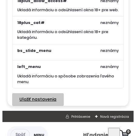
18plus_allow_access#
neznámy
Ukladá informáciu o odsúhlasení okna 18+ pre web.
18plus_cat#
neznámy
Ukladá informáciu o odsúhlasení okna 18+ pre
kategóriu.
bs_slide_menu
neznámy
left_menu
neznámy
Ukladá informáciu o spôsobe zobrazenia ľavého
menu.
Uložiť nastavenia
Prihlásenie
Nová registrácia
0
Hľadanie