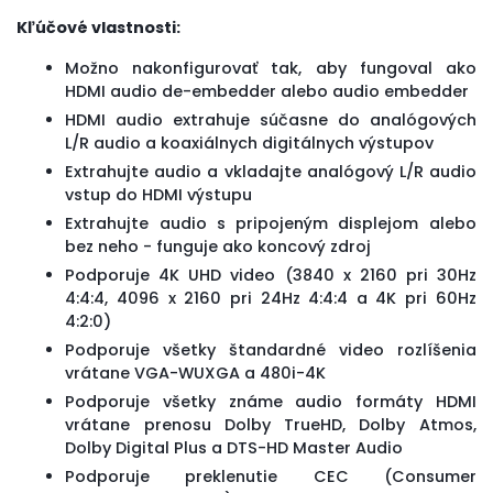
Kľúčové vlastnosti:
Možno nakonfigurovať tak, aby fungoval ako
HDMI audio de-embedder alebo audio embedder
HDMI audio extrahuje súčasne do analógových
L/R audio a koaxiálnych digitálnych výstupov
Extrahujte audio a vkladajte analógový L/R audio
vstup do HDMI výstupu
Extrahujte audio s pripojeným displejom alebo
bez neho - funguje ako koncový zdroj
Podporuje 4K UHD video (3840 x 2160 pri 30Hz
4:4:4, 4096 x 2160 pri 24Hz 4:4:4 a 4K pri 60Hz
4:2:0)
Podporuje všetky štandardné video rozlíšenia
vrátane VGA-WUXGA a 480i-4K
Podporuje všetky známe audio formáty HDMI
vrátane prenosu Dolby TrueHD, Dolby Atmos,
Dolby Digital Plus a DTS-HD Master Audio
Podporuje preklenutie CEC (Consumer