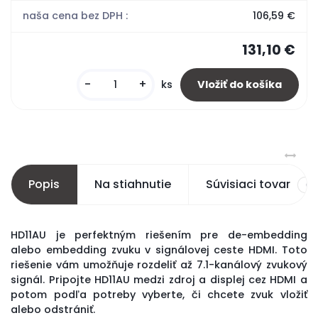
naša cena bez DPH :
106,59 €
131,10 €
-
+
ks
Popis
Na stiahnutie
Súvisiaci tovar
0
HD11AU je perfektným riešením pre de-embedding
alebo embedding zvuku v signálovej ceste HDMI. Toto
riešenie vám umožňuje rozdeliť až 7.1-kanálový zvukový
signál. Pripojte HD11AU medzi zdroj a displej cez HDMI a
potom podľa potreby vyberte, či chcete zvuk vložiť
alebo odstrániť.