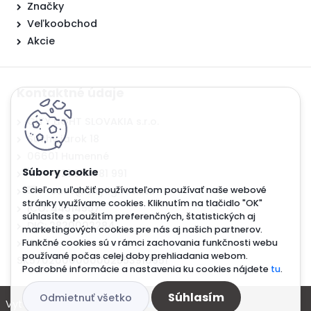
Značky
Veľkoobchod
Akcie
Kontaktné údaje
CITY LIGHT SLOVAKIA s.r.o.
Suchý jarok 18
06601 Humenné
+421 917 381 991
case@citylight.sk.sk
S cieľom uľahčiť používateľom používať naše webové
stránky využívame cookies. Kliknutím na tlačidlo "OK"
IČO: 44514557
súhlasíte s použitím preferenčných, štatistických aj
DIČ: 2820002284
marketingových cookies pre nás aj našich partnerov.
IBAN:
Funkčné cookies sú v rámci zachovania funkčnosti webu
používané počas celej doby prehliadania webom.
SK5702000000002553910951
Podrobné informácie a nastavenia ku cookies nájdete
tu
.
Súhlasím
Odmietnuť všetko
Vytvorené systémom
www.webareal.sk