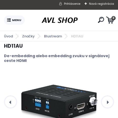
Prihlásenie
Nová registrácia
0
Úvod
Značky
Blustream
HD11AU
HD11AU
De-embedding alebo embedding zvuku v signálovej
ceste HDMI